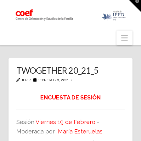
T
t
W
Nav
TWOGETHER 20_21_5
JPR
FEBRERO 20, 2021
ENCUESTA DE SESIÓN
Sesión
Viernes 19 de Febrero
-
Moderada por
María Esteruelas