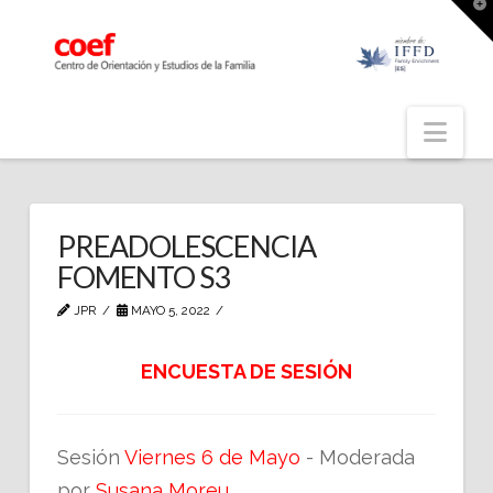
T
t
W
Nav
PREADOLESCENCIA
FOMENTO S3
JPR
MAYO 5, 2022
ENCUESTA DE SESIÓN
Sesión
Viernes 6 de Mayo
- Moderada
por
Susana Moreu