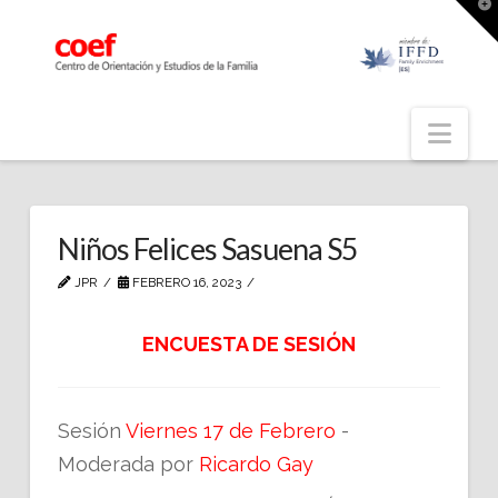
T
t
W
Nav
Niños Felices Sasuena S5
JPR
FEBRERO 16, 2023
ENCUESTA DE SESIÓN
Sesión
Viernes 17 de Febrero
-
Moderada por
Ricardo Gay