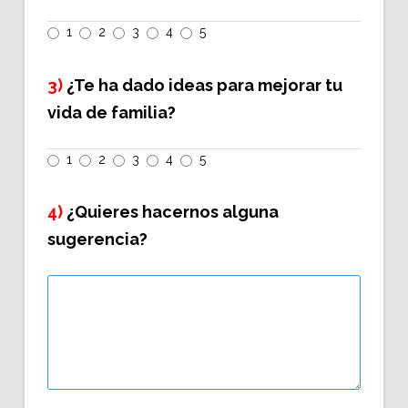
1
2
3
4
5
3)
¿Te ha dado ideas para mejorar tu
vida de familia?
1
2
3
4
5
4)
¿Quieres hacernos alguna
sugerencia?