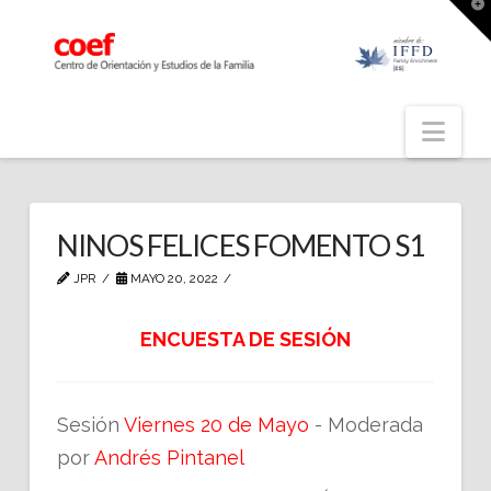
T
t
W
Nav
NINOS FELICES FOMENTO S1
JPR
MAYO 20, 2022
ENCUESTA DE SESIÓN
Sesión
Viernes 20 de Mayo
- Moderada
por
Andrés Pintanel