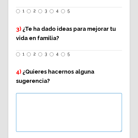
1
2
3
4
5
3)
¿Te ha dado ideas para mejorar tu
vida en familia?
1
2
3
4
5
4)
¿Quieres hacernos alguna
sugerencia?