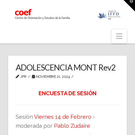
T
t
W
Nav
ADOLESCENCIA MONT Rev2
JPR
NOVIEMBRE 21, 2024
ENCUESTA DE SESIÓN
Sesión
Viernes 14 de Febrero
-
moderada por
Pablo Zudaire