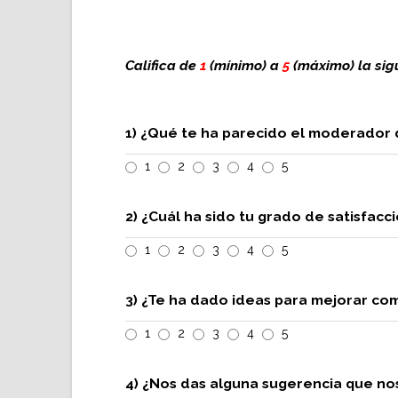
Califica de
1
(mínimo) a
5
(máximo) la sig
1) ¿Qué te ha parecido el moderador 
1
2
3
4
5
2) ¿Cuál ha sido tu grado de satisfacc
1
2
3
4
5
3) ¿Te ha dado ideas para mejorar co
1
2
3
4
5
4) ¿Nos das alguna sugerencia que nos