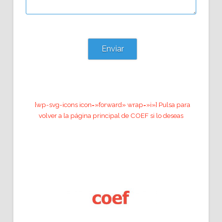
[wp-svg-icons icon=»forward» wrap=»i»] Pulsa para
volver a la página principal de COEF si lo deseas