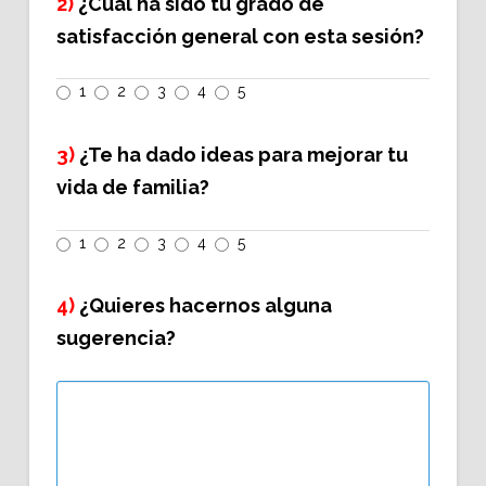
2)
¿Cuál ha sido tu grado de
satisfacción general con esta sesión?
1
2
3
4
5
3)
¿Te ha dado ideas para mejorar tu
vida de familia?
1
2
3
4
5
4)
¿Quieres hacernos alguna
sugerencia?